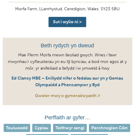
Morfa Farm, LLanrhystud, Ceredigion, Wales. SY23 5BU
Sut i wylio ni >
Beth rydych yn dweud
Mae Fferm Morfa mewn lleoliad gwych. Wnes i fawr
mwynhau’r cyfleusterau yn eu tŷ bynciau, a bod mor agos at y
môr, yr anifeiliaid a llefydd i’w ymweld â hwy
Ed Clancy MBE – Enillydd nifer o fedalau aur yn y Gemau
Olympaidd a Phencampwr y Byd
Gweler mwy o gymeradwyaeth
Perffaith ar gyfer…
Teuluoedd
Cyplau
Teithwyr sengl
Perchnogion Cŵn