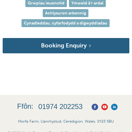
Grwpiau ieuenctid
Ymweld â’r ardal
Achlysuron arbennig
Cynadleddau, cyfarfodydd a digwyddiadau
Booking Enquiry
Ffôn:
01974 202253
Morfa Farm, Llanrhystud, Ceredigion, Wales. SY23 5BU