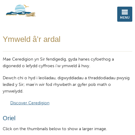
ENGLISH
MENU
CYMRAEG
Ymweld â’r ardal
Mae Ceredigion yn Sir fendigedig, gyda hanes cyfoethog a
digonedd o lefydd cyffroes i’w ymweld â hwy.
Dewch chi o hyd i leoliadau, digwyddiadau a thraddodiadau pwysig
ledled y Sir; mae’n wir fod rhywbeth ar gyfer pob math o
ymwelydd.
Discover Ceredigion
Oriel
Click on the thumbnails below to show a larger image.